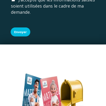
c
soient utilisées dans le cadre de ma
c
demande.
o
r
d
R
G
Envoyer
P
D