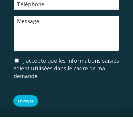
T
a
é
i
l
l
M
é
e
p
s
h
s
o
a
n
g
e
e
A
J'accepte que les informations saisies
c
soient utilisées dans le cadre de ma
c
demande.
o
r
d
R
G
Envoyer
P
D