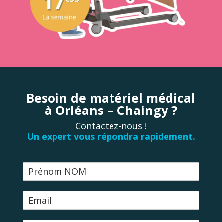
Besoin de matériel médical
à Orléans – Chaingy ?
Contactez-nous !
Un expert vous répondra rapidement.
N
o
m
E
-
m